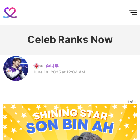
홈
테마픽
서포트
하트픽
기적
배경화면
스케줄
공지사항
이벤트
Celeb Ranks Now
손나무
June 10, 2025 at 12:04 AM
1 of 1