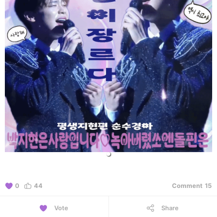
0
44
Comment
15
Vote
Share