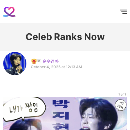
홈
테마픽
서포트
하트픽
기적
배경화면
스케줄
공지사항
이벤트
Celeb Ranks Now
순수경아
October 4, 2025 at 12:13 AM
1 of 1