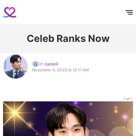
홈
테마픽
서포트
하트픽
기적
배경화면
스케줄
공지사항
이벤트
Celeb Ranks Now
cameli
November 6, 2025 at 12:11 AM
1 of 1