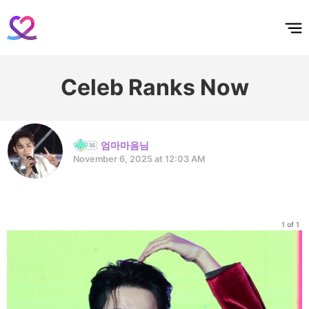
홈
테마픽
서포트
하트픽
기적
배경화면
스케줄
공지사항
이벤트
Celeb Ranks Now
엄마마음님
November 6, 2025 at 12:03 AM
1 of 1