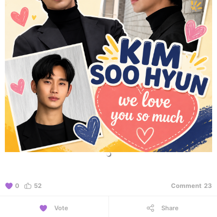
0
52
Comment
23
Vote
Share