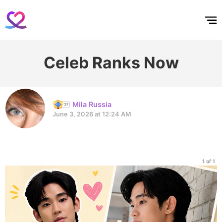
홈
테마픽
서포트
하트픽
기적
배경화면
스케줄
공지사항
이벤트
Celeb Ranks Now
Mila Russia
June 3, 2026 at 12:24 AM
1 of 1