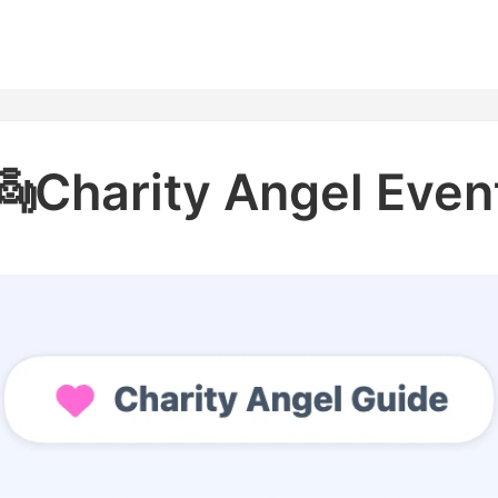
홈
테마픽
서포트
하트픽
기적
배경화면
스케줄
공지사항
이벤트
👼Charity Angel Even